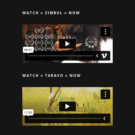
WATCH « ZIMBUL » NOW
WATCH « TARAVO » NOW