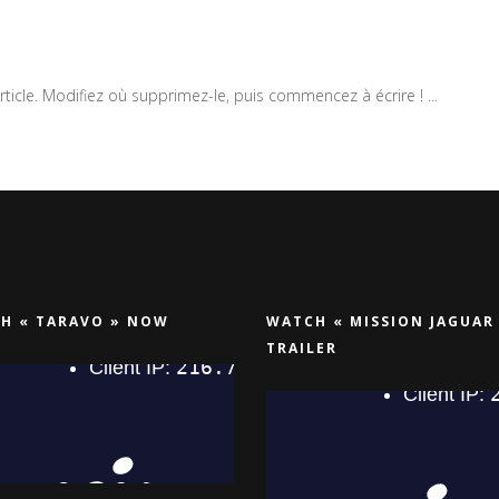
ticle. Modifiez où supprimez-le, puis commencez à écrire ! ...
H « TARAVO » NOW
WATCH « MISSION JAGUAR
TRAILER