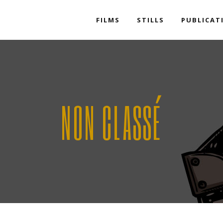
FILMS
STILLS
PUBLICAT
Selected pr
Radio & TV
Camera tra
Selected pr
Radio & TV
NON CLASSÉ
Camera tra